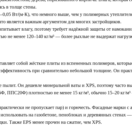
сь в толще стены.
–0,05 Вт/(м·К), что немного выше, чем у полимерных утеплител
 что является важным аргументом для многих застройщиков.
питывает влагу, поэтому требует надёжной защиты от намокан
тью не менее 120–140 кг/м³ — более рыхлые не выдержат нагруз
авляет собой жёсткие плиты из вспененных полимеров, которые
плоэффективность при сравнительно небольшой толщине. Он прак
е пылит. Он дешевле минеральной ваты и XPS, поэтому часто в
 ППС20Ф) плотностью не менее 15 кг/м³, обычно 15–20 кг/м³ 
рактически не пропускает пар) и горючесть. Фасадные марки с 
использовать на газобетоне, пеноблоках и деревянных стенах — 
дки. Также EPS менее прочен на сжатие, чем XPS.