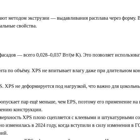
ют методом экструзии — выдавливания расплава через форму. В
кальные свойства.
фасадов — всего 0,028–0,037 Вт/(м·К). Это позволяет использо
нта по объёму. XPS не впитывает влагу даже при длительном конт
. XPS не деформируется под нагрузкой, что важно для цокольны
пускает пар ещё меньше, чем EPS, поэтому его применение на п
шению конструкции.
верхность XPS плохо сцепляется с клеевыми и штукатурными сос
о изменилась в 2024 году, когда вступили в силу изменения в 
вий.