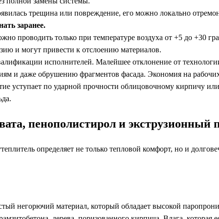
ез полной замены системы.
оявилась трещина или повреждение, его можно локально отремон
нать заранее.
но проводить только при температуре воздуха от +5 до +30 град
зию и могут привести к отслоению материалов.
валификации исполнителей. Малейшее отклонение от технологии
ям и даже обрушению фрагментов фасада. Экономия на рабочих 
ие уступает по ударной прочности облицовочному кирпичу или
ьда.
вата, пенополистирол и экструзионный 
теплитель определяет не только тепловой комфорт, но и долгове
стый негорючий материал, который обладает высокой паропрони
рамзитобетона, дерева, поризованного кирпича. Влага, которая