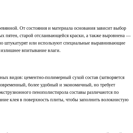
ревянной. От состояния и материала основания зависит выбор
ых пятен, старой отслаивающейся краски, а также выровнена —
льно штукатурят или используют специальные выравнивающие
т излишнее впитывание влаги.
вных видов: цементно-полимерный сухой состав (затворяется
современный, более удобный и экономичный, но требует
 экструзионного пенополистирола составы различаются по
ание клея в поверхность плиты, чтобы заполнить волокнистую