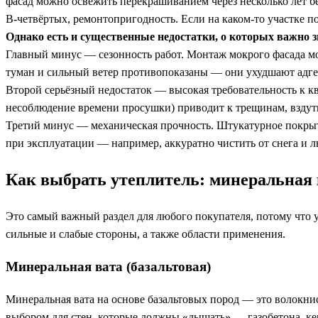
фасад можно освежить перекрашиванием через несколько лет б
В-четвёртых, ремонтопригодность. Если на каком-то участке п
Однако есть и существенные недостатки, о которых важно з
Главный минус — сезонность работ. Монтаж мокрого фасада мож
туман и сильный ветер противопоказаны — они ухудшают адге
Второй серьёзный недостаток — высокая требовательность к к
несоблюдение времени просушки) приводит к трещинам, вздути
Третий минус — механическая прочность. Штукатурное покрыт
при эксплуатации — например, аккуратно чистить от снега и л
Как выбрать утеплитель: минеральная 
Это самый важный раздел для любого покупателя, потому что у
сильные и слабые стороны, а также области применения.
Минеральная вата (базальтовая)
Минеральная вата на основе базальтовых пород — это волокни
выбором для стен, которые должны «дышать» — газобетона, ке