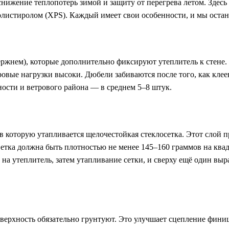
нижение теплопотерь зимой и защиту от перегрева летом. Здесь
истиролом (XPS). Каждый имеет свои особенности, и мы остано
ержнем), которые дополнительно фиксируют утеплитель к стене.
тровые нагрузки высоки. Дюбели забиваются после того, как клее
ности и ветрового района — в среднем 5–8 штук.
 в которую утапливается щелочестойкая стеклосетка. Этот слой 
етка должна быть плотностью не менее 145–160 граммов на квад
 на утеплитель, затем утапливание сетки, и сверху ещё один 
рхность обязательно грунтуют. Это улучшает сцепление финишн