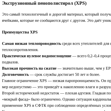
Экструзионный пенополистирол (XPS)
Это самый технологичный и дорогой материал, который получа
ячейками, которые не сообщаются друг с другом. Это даёт уни
Преимущества XPS
Самая низкая теплопроводность
среди всех утеплителей для 
теплосопротивления.
Практически нулевое водопоглощение
— всего 0,2–0,4 проце
подвалов.
Высокая прочность на сжатие
— значительно выше, чем у EPS
Долговечность
— срок службы достигает 50 лет и более.
Главное ограничение XPS — низкая паропроницаемость. Он про
мер недопустимо — это приведёт к накоплению влаги и разру
Второй исторический недостаток — плохая адгезия. Гладкая по
«мокрый фасад» было ограничено. Однако ситуация кардинальн
применение XPS в СФТК при соблюдении определённых усло