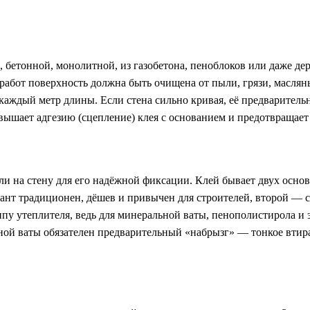
 бетонной, монолитной, из газобетона, пеноблоков или даже де
 работ поверхность должна быть очищена от пыли, грязи, маслян
 каждый метр длины. Если стена сильно кривая, её предварите
вышает адгезию (сцепление) клея с основанием и предотвращае
или на стену для его надёжной фиксации. Клей бывает двух осно
иант традиционен, дёшев и привычен для строителей, второй — 
ипу утеплителя, ведь для минеральной ваты, пенополистирола и
ьной ваты обязателен предварительный «набрызг» — тонкое втир