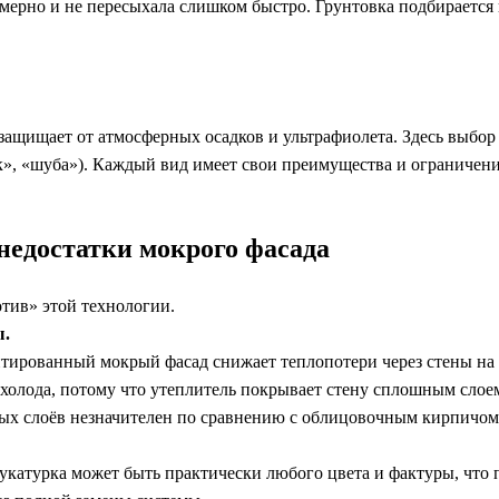
мерно и не пересыхала слишком быстро. Грунтовка подбираетс
защищает от атмосферных осадков и ультрафиолета. Здесь выбо
к», «шуба»). Каждый вид имеет свои преимущества и ограничен
недостатки мокрого фасада
отив» этой технологии.
ы.
тированный мокрый фасад снижает теплопотери через стены на 4
 холода, потому что утеплитель покрывает стену сплошным слое
рных слоёв незначителен по сравнению с облицовочным кирпичо
атурка может быть практически любого цвета и фактуры, что п