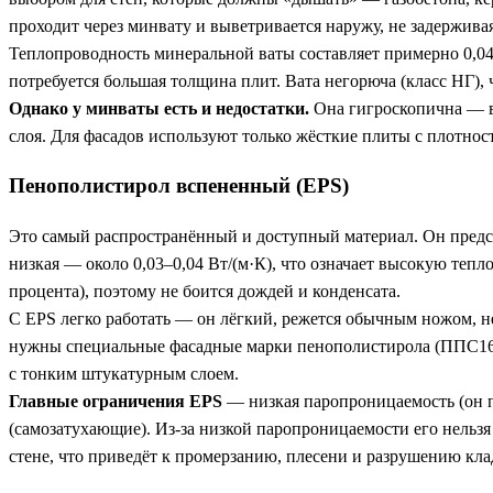
проходит через минвату и выветривается наружу, не задерживая
Теплопроводность минеральной ваты составляет примерно 0,04
потребуется большая толщина плит. Вата негорюча (класс НГ),
Однако у минваты есть и недостатки.
Она гигроскопична — в
слоя. Для фасадов используют только жёсткие плиты с плотнос
Пенополистирол вспененный (EPS)
Это самый распространённый и доступный материал. Он предст
низкая — около 0,03–0,04 Вт/(м·К), что означает высокую те
процента), поэтому не боится дождей и конденсата.
С EPS легко работать — он лёгкий, режется обычным ножом, н
нужны специальные фасадные марки пенополистирола (ППС16Ф,
с тонким штукатурным слоем.
Главные ограничения EPS
— низкая паропроницаемость (он п
(самозатухающие). Из-за низкой паропроницаемости его нельзя 
стене, что приведёт к промерзанию, плесени и разрушению кла