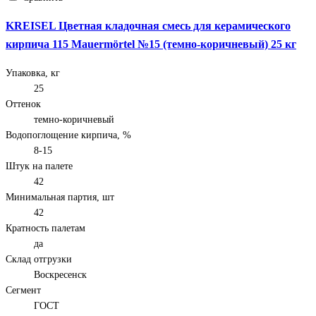
KREISEL Цветная кладочная смесь для керамического
кирпича 115 Mauermörtel №15 (темно-коричневый) 25 кг
Упаковка, кг
25
Оттенок
темно-коричневый
Водопоглощение кирпича, %
8-15
Штук на палете
42
Минимальная партия, шт
42
Кратность палетам
да
Склад отгрузки
Воскресенск
Сегмент
ГОСТ