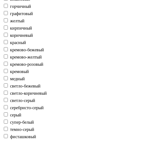
горчичный
графитовый
желтый
кирпичный
коричневый
красный
кремово-бежевый
кремово-желтый
кремово-розовый
кремовый
медный
светло-бежевый
светло-коричневый
светло-серый
серебристо-серый
серый
супер-белый
темно-серый
фисташковый