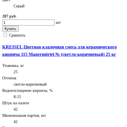
Серый
287 руб.
шт
Купить
Сравнить
KREISEL Цветная кладочная смесь для керамического
кирпича 115 Mauermörtel № (светло-коричневый) 25 кг
Упаковка, кг
25
Оттенок
светло-коричневый
Водопоглощение кирпича, %
8-15
Штук на палете
42
Минимальная партия, шт
42