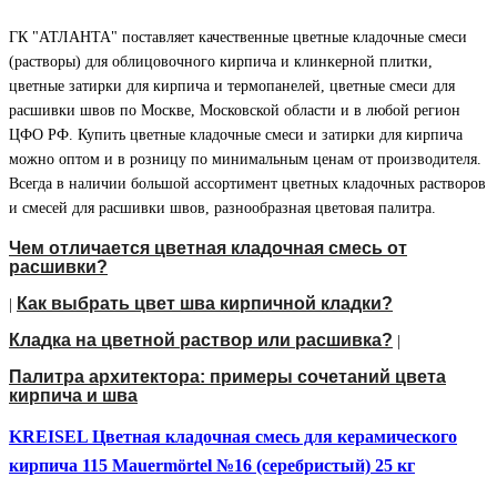
ГК "АТЛАНТА" поставляет качественные цветные кладочные смеси
(растворы) для облицовочного кирпича и клинкерной плитки,
цветные затирки для кирпича и термопанелей, цветные смеси для
расшивки швов по Москве, Московской области и в любой регион
ЦФО РФ. Купить цветные кладочные смеси и затирки для кирпича
можно оптом и в розницу по минимальным ценам от производителя.
Всегда в наличии большой ассортимент цветных кладочных растворов
и смесей для расшивки швов, разнообразная цветовая палитра.
Чем отличается цветная кладочная смесь от
расшивки?
Как выбрать цвет шва кирпичной кладки?
|
Кладка на цветной раствор или расшивка?
|
Палитра архитектора: примеры сочетаний цвета
кирпича и шва
KREISEL Цветная кладочная смесь для керамического
кирпича 115 Mauermörtel №16 (серебристый) 25 кг