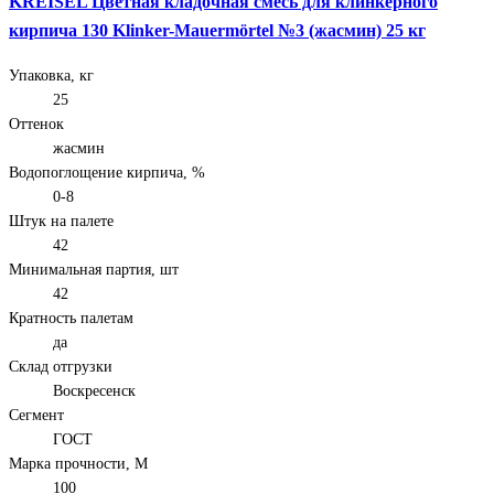
KREISEL Цветная кладочная смесь для клинкерного
кирпича 130 Klinker-Mauermörtel №3 (жасмин) 25 кг
Упаковка, кг
25
Оттенок
жасмин
Водопоглощение кирпича, %
0-8
Штук на палете
42
Минимальная партия, шт
42
Кратность палетам
да
Склад отгрузки
Воскресенск
Сегмент
ГОСТ
Марка прочности, М
100