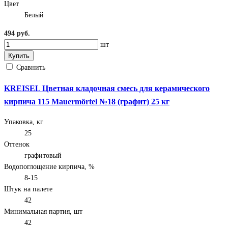
Цвет
Белый
494 руб.
шт
Купить
Сравнить
KREISEL Цветная кладочная смесь для керамического
кирпича 115 Mauermörtel №18 (графит) 25 кг
Упаковка, кг
25
Оттенок
графитовый
Водопоглощение кирпича, %
8-15
Штук на палете
42
Минимальная партия, шт
42