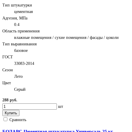
Тип штукатурки
цементная
Адгезия, МПа
0.4
Область применения
влажные помещения / сухие помещения / фасады / цоколи
Тип выравнивания
базовое
ГОСТ
33083-2014
Сезон
Лето
Цвет
Серый
288 руб.
шт
Купить
Сравнить
БОЛАРС Цементная штукатурка Универсаль 25 кг