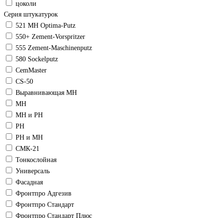
цоколи
Серия штукатурок
521 МН Optima-Putz
550+ Zement-Vorspritzer
555 Zement-Maschinenputz
580 Sockelputz
CemMaster
CS-50
Выравнивающая МН
МН
МН и РН
РН
РН и МН
СМК-21
Тонкослойная
Универсаль
Фасадная
Фронтпро Адгезив
Фронтпро Стандарт
Фронтпро Стандарт Плюс